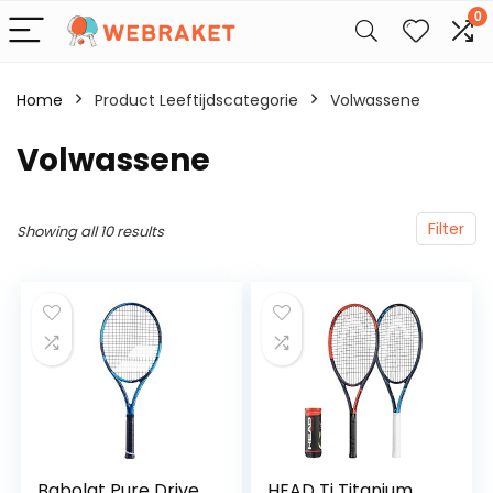
0
Home
Product Leeftijdscategorie
‎Volwassene
‎Volwassene
Filter
Showing all 10 results
Babolat Pure Drive
HEAD Ti Titanium