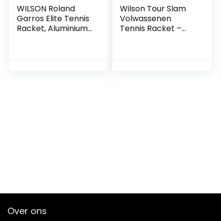
WILSON Roland
Wilson Tour Slam
Garros Elite Tennis
Volwassenen
Racket, Aluminium,
Tennis Racket –
Koplamp (grip-
Zwart/Geel
zware) balans, 326
g, 27,2 cm
lengte,Rood
Over ons