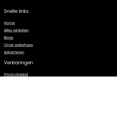
Snelle links
Home
Alles winkelen
Blogs
Onze webshops
Adverteren
Verklaringen
Privacybeleid
algemene voorwaarden
Gelieerde openbaarmaking
2022 © Webraket.be Alle rechten voorbehouden