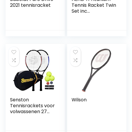
2021 tennisracket
Tennis Racket Twin
Set inc
Beschermende
Covers & 3 Tennis
Ballen
Senston
Wilson
Tennisrackets voor
volwassenen 27
inch tennisrackets
– 2-speler
tennisracketset