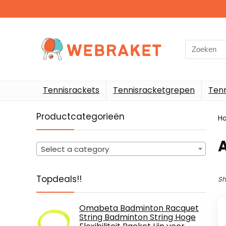
Search
for:
Tennisrackets
Tennisracketgrepen
Ten
Productcategorieën
H
Select a category
Topdeals!!
Sh
Omabeta Badminton Racquet
String Badminton String Hoge