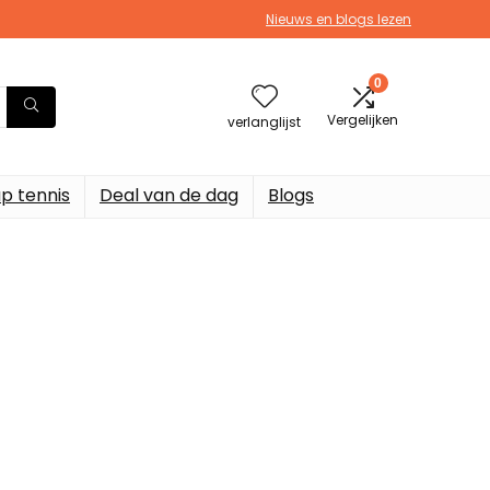
Nieuws en blogs lezen
0
Vergelijken
verlanglijst
p tennis
Deal van de dag
Blogs