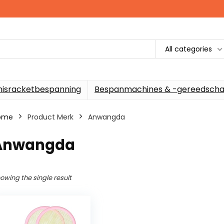
All categories
nisracketbespanning
Bespanmachines & -gereedscha
ome
Product Merk
‎Anwangda
‎Anwangda
owing the single result