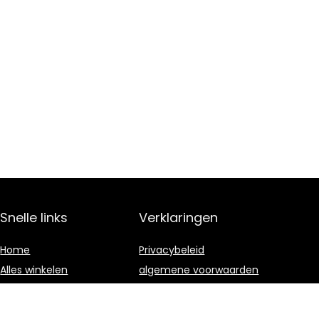
Snelle links
Verklaringen
Home
Privacybeleid
Alles winkelen
algemene voorwaarden
Blogs
Gelieerde
openbaarmaking
Onze webshops