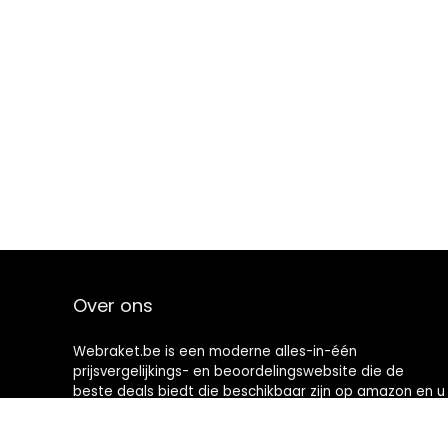
Over ons
Webraket.be is een moderne alles-in-één
prijsvergelijkings- en beoordelingswebsite die de
beste deals biedt die beschikbaar zijn op amazon en u
op de hoogte houdt via de laatst toegevoegde blogs.
Alle afbeeldingen zijn auteursrechtelijk beschermd