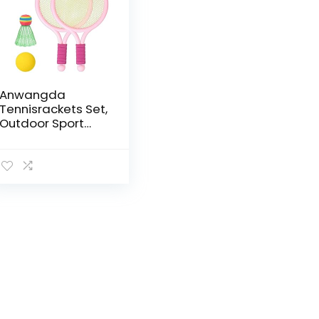
Anwangda
Tennisrackets Set,
Outdoor Sport
voor Kinderen
Indoor Gift met 2
Ballen Training
Game Tennis
Racket Set