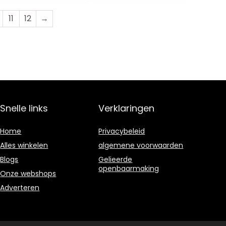
or Oefening
Accessoires
aining
11
12
→
Snelle links
Verklaringen
Home
Privacybeleid
Alles winkelen
algemene voorwaarden
Blogs
Gelieerde
openbaarmaking
Onze webshops
Adverteren