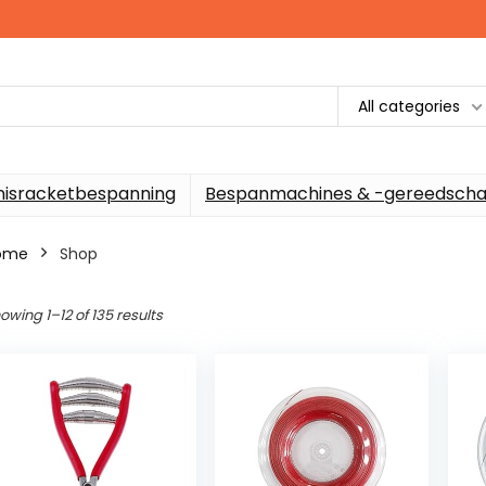
All categories
nisracketbespanning
Bespanmachines & -gereedscha
ome
Shop
owing 1–12 of 135 results