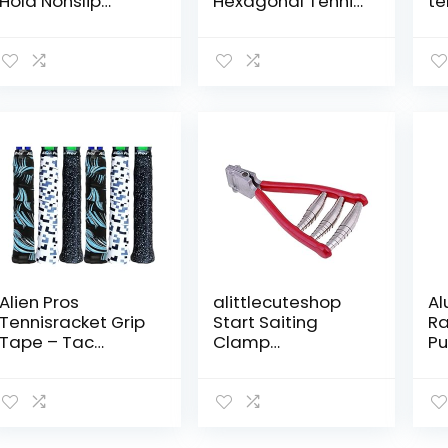
Hold Nonslip
Hexagonal Tennis
te
Vervanging
Racket String
ra
Grasp,
1.25mm Top-Spin
ta
Squashracket
Print Sport Tennis
su
Grip Absorberen
String 12m by
ab
Zweet Antislip,
ZhengELE
ra
voor Tennis
gr
Badminton
te
Squash Sport,
sq
Meerdere Kleur
kl
Alien Pros
alittlecuteshop
Al
Tennisracket Grip
Start Saiting
Ra
Tape – Tac
Clamp
Pu
Moisture Feel
Badminton
Ra
Tennis Grip –
Racket 3 Spring
To
Tennis Overgrip
Wide Head Tool
Ri
Grip Tape
Tennis
Tr
Tennisracket –
Accessoires Klem
Th