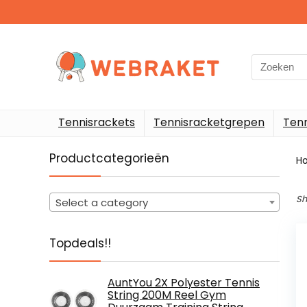
Search
for:
Tennisrackets
Tennisracketgrepen
Ten
Productcategorieën
H
Sh
Select a category
Topdeals!!
AuntYou 2X Polyester Tennis
String 200M Reel Gym