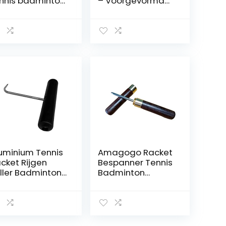
nnis badminton
– Voorgevormde
ckets grips
en droge tennis
pe anti-slip
grip – Tennis
per
Overgrip Grip
sorberend PU
Tape Tennis
cket handvat
Racket –
ip tape voor
Basisgrip voor je
nnis badminton
tennisracket voor
uash sport (10
betere
euren)
prestaties(set
van 6
Hemelsblauw)
uminium Tennis
Amagogo Racket
cket Rijgen
Bespanner Tennis
ller Badminton
Badminton
cquet String
Racket
ol Restring Tool
Bespanmachine
jgen Machine
Tool Handvat
ekken
Draagbare Rvs
reading Haak
Tennis Sport