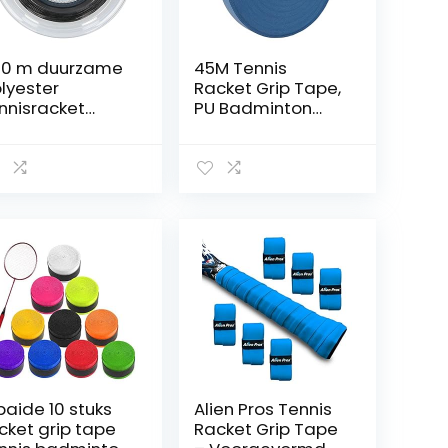
0 m duurzame
45M Tennis
lyester
Racket Grip Tape,
nnisracket
PU Badminton
aar ronde
Handvat Tape,
agweerstand
Antislip Overgrip
rde racket
Racket Grips
aar, tennis
aar ronde
rde snaar voor
nnis
nnisaccessoire
paide 10 stuks
Alien Pros Tennis
cket grip tape
Racket Grip Tape