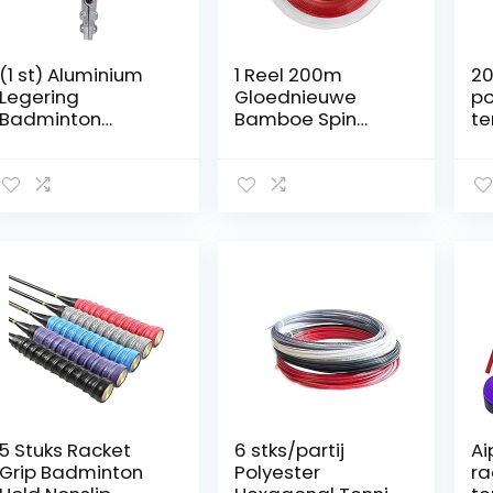
(1 st) Aluminium
1 Reel 200m
20
Legering
Gloednieuwe
po
Badminton
Bamboe Spin
te
Racket
Polyester Tennis
sn
Snaargereedsch
Racket String
sl
ap, Tennis Racket
Training String by
ha
Starting
ZhengELE
sn
Snaarklem, Rood
sn
ha
te
te
5 Stuks Racket
6 stks/partij
Ai
Grip Badminton
Polyester
ra