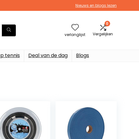
Nieuws en blogs lezen
0
Vergelijken
verlanglijst
p tennis
Deal van de dag
Blogs