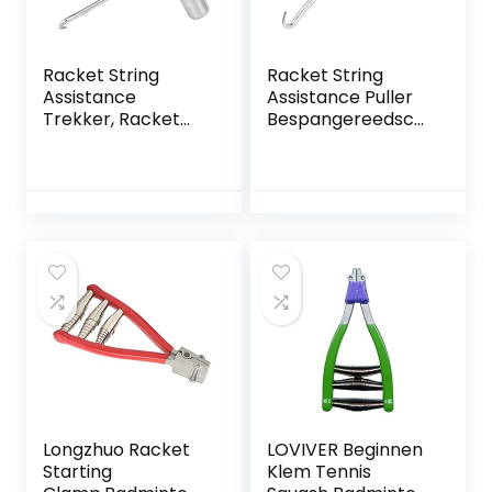
Racket String
Racket String
Assistance
Assistance Puller
Trekker, Racket
Bespangereedsch
String Assistance
ap Badminton
Trekker
Racket Tennis
Stringgereedscha
String Assistentie
p voor Tennis
Puller
Badminton Squash
Racket Racket
Longzhuo Racket
LOVIVER Beginnen
Starting
Klem Tennis