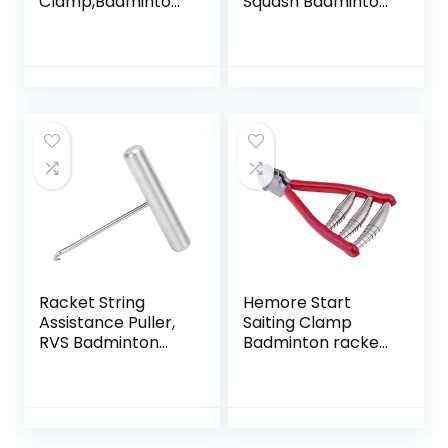
Clamp,Badminton
Squash Badminton
Racket Starting
Racquet Racket
String Clamp
Rijgen
Tennis Racket 3
Gereedschap
Spring Starter
Stringing Tool
Racket String
Hemore Start
Assistance Puller,
Saiting Clamp
RVS Badminton
Badminton racket
Racket String
3 veren breedte
Assistance Puller
hoofdracket
Racket String
startgereedschap
Assistance Puller
tennis accessoires
Bespangereedsch