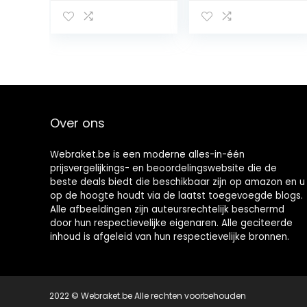
Tennisracket-
String voor
snaar 1,3 Mm
Tennis Sporten
200 M Racket-
snaarhaspel
voor Dagelijkse
Amateurtraining
, Praktijk Rood
Over ons
Webraket.be is een moderne alles-in-één
prijsvergelijkings- en beoordelingswebsite die de
beste deals biedt die beschikbaar zijn op amazon en u
op de hoogte houdt via de laatst toegevoegde blogs.
Alle afbeeldingen zijn auteursrechtelijk beschermd
door hun respectievelijke eigenaren. Alle geciteerde
inhoud is afgeleid van hun respectievelijke bronnen.
2022 © Webraket.be Alle rechten voorbehouden