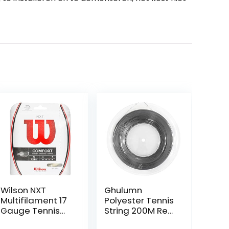
Wilson NXT
Ghulumn
Multifilament 17
Polyester Tennis
Gauge Tennis
String 200M Reel
Racket String in
Gym Duurzaam