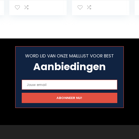
Badminton
Tennis Racket
Accessoire
String Reel
Badminton
Polyester voor
Racket String
Training
voor Badminton
voor Tennis
Sport
WORD LID VAN ONZE MAILLIJST VOOR BEST
Aanbiedingen