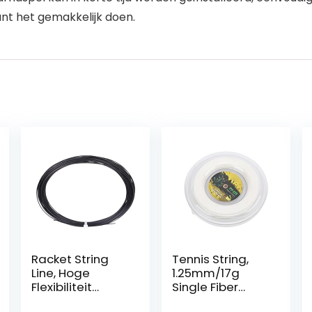
kunt het gemakkelijk doen.
Racket String
Tennis String,
Line, Hoge
1.25mm/17g
Flexibiliteit
Single Fiber
Racket Line
Super 200m