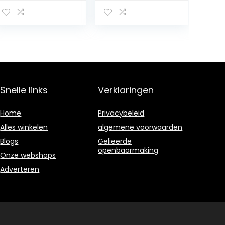
Natuurlijke Kleur
Training String
Dunne 1.25mm
Tennis Racket
String, Grijs
Snelle links
Verklaringen
Home
Privacybeleid
Alles winkelen
algemene voorwaarden
Blogs
Gelieerde
openbaarmaking
Onze webshops
Adverteren