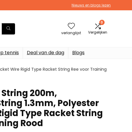
Nieuws en blogs lezen
0
Vergelijken
verlanglijst
p tennis
Deal van de dag
Blogs
cket Wire Rigid Type Racket String Ree voor Training
 String 200m,
tring 1.3mm, Polyester
igid Type Racket String
ining Rood