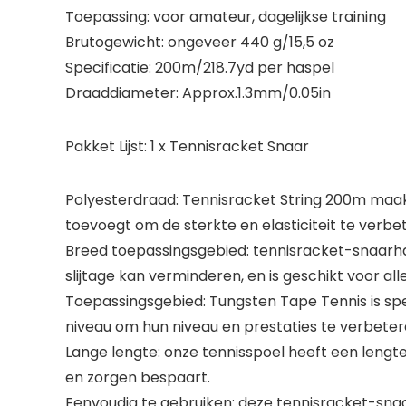
Toepassing: voor amateur, dagelijkse training
Brutogewicht: ongeveer 440 g/15,5 oz
Specificatie: 200m/218.7yd per haspel
Draaddiameter: Approx.1.3mm/0.05in
Pakket Lijst: 1 x Tennisracket Snaar
Polyesterdraad: Tennisracket String 200m maak
toevoegt om de sterkte en elasticiteit te verbet
Breed toepassingsgebied: tennisracket-snaarhas
slijtage kan verminderen, en is geschikt voor al
Toepassingsgebied: Tungsten Tape Tennis is sp
niveau om hun niveau en prestaties te verbetere
Lange lengte: onze tennisspoel heeft een lengte
en zorgen bespaart.
Eenvoudig te gebruiken: deze tennisracket-snaar